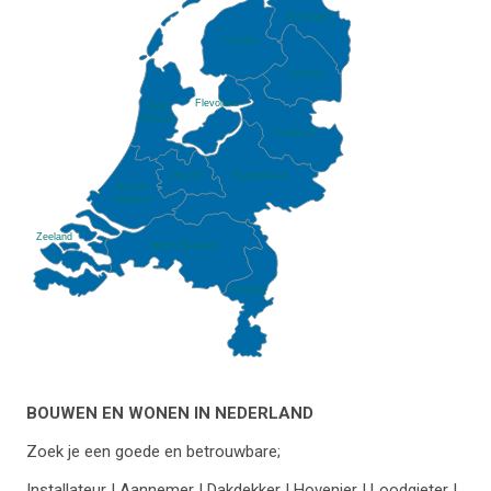
Groningen
Fryslân
Drenthe
Flevoland
North
Holland
Overijssel
Gelderland
Utrecht
South
Holland
Zeeland
North Brabant
Limburg
BOUWEN EN WONEN IN NEDERLAND
Zoek je een goede en betrouwbare;
Installateur | Aannemer | Dakdekker | Hovenier | Loodgieter |