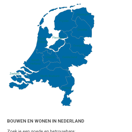
Groningen
Fryslân
Drenthe
Flevoland
North
Holland
Overijssel
Gelderland
Utrecht
South
Holland
Zeeland
North Brabant
Limburg
BOUWEN EN WONEN IN NEDERLAND
Zoek je een goede en betrouwbare;