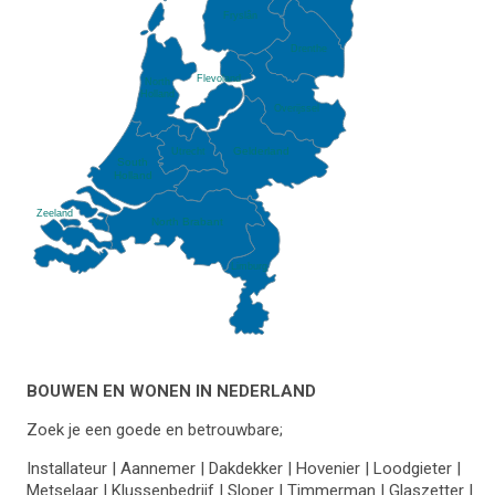
Fryslân
Drenthe
Flevoland
North
Holland
Overijssel
Gelderland
Utrecht
South
Holland
Zeeland
North Brabant
Limburg
BOUWEN EN WONEN IN NEDERLAND
Zoek je een goede en betrouwbare;
Installateur | Aannemer | Dakdekker | Hovenier | Loodgieter |
Metselaar | Klussenbedrijf | Sloper | Timmerman | Glaszetter |