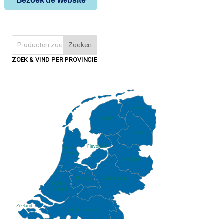
Bezoek de website
Zoeken
ZOEK & VIND PER PROVINCIE
Groningen
Fryslân
Drenthe
Flevoland
North
Holland
Overijssel
Gelderland
Utrecht
South
Holland
Zeeland
North Brabant